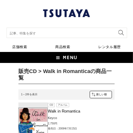
店舗検索
商