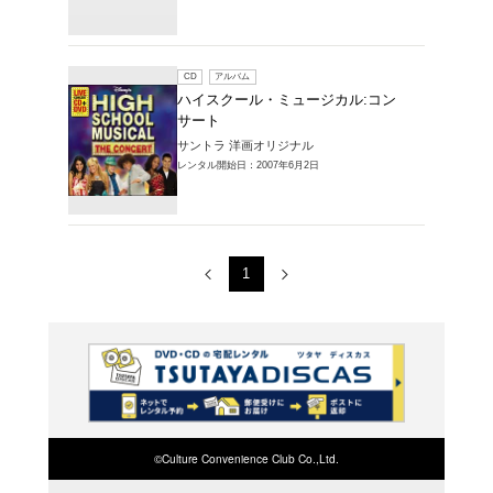
レンタルCD > 
カル:コンサート
1～2件を表示
CD
ア
HIGH 
CONCE