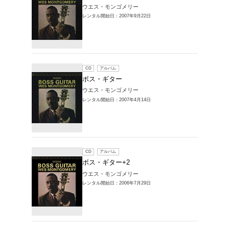
CD
ア
ボス・ギ
ウエス・
レンタル開始
CD
ア