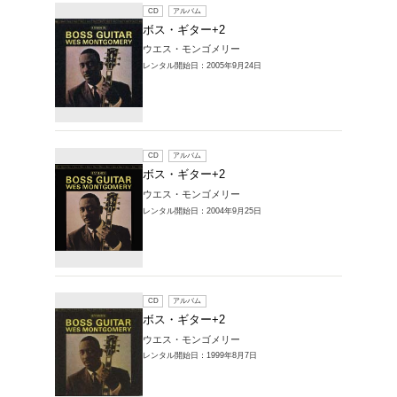
BOSS 
ウエス・
レンタル開始
CD
ア
ボス・
ウエス・