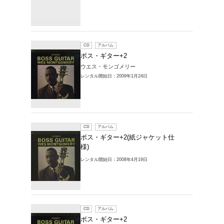
CD
ア
ボス・ギ
ウエス・
レンタル開始