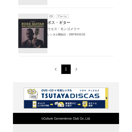
レンタル開始
CD
ア
ボス・
様)
レンタル開始