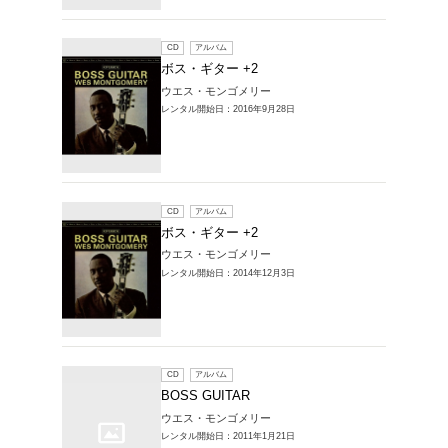
レンタルCD > 
1～13件を表示
CD
ア
ボス・ギ
ウエス・
レンタル開始