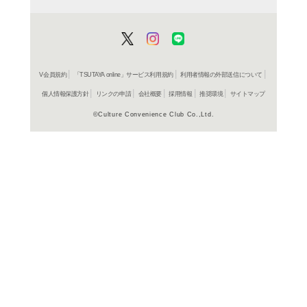
CD
ア
ボス・
ウエス・
レンタル開始