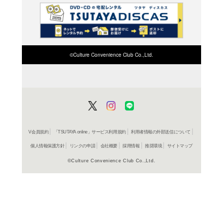
CD
ア
寒水魚
中島みゆ
レンタル開始