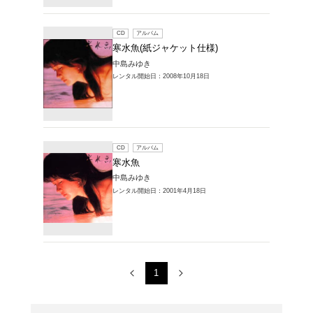
レンタルCD > 
1～3件を表示
CD
ア
寒水魚
中島みゆ
レンタル開始