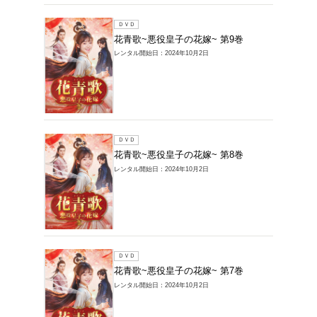
ＤＶＤ
花青歌~
レンタル開始
ＤＶＤ
花青歌~