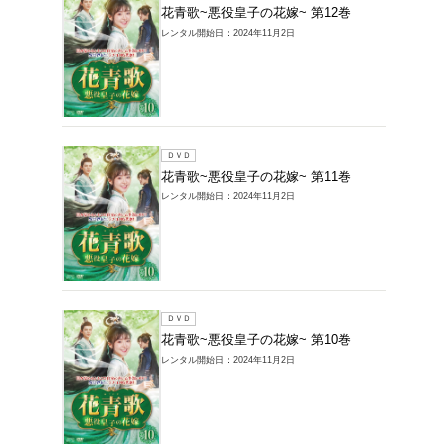
ＤＶＤ
花青歌~
レンタル開始