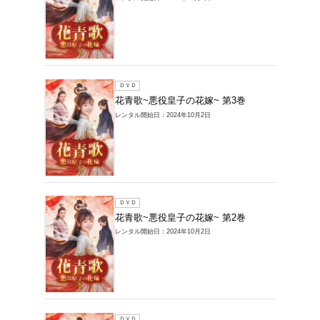
ＤＶＤ
花青歌~
レンタル開始