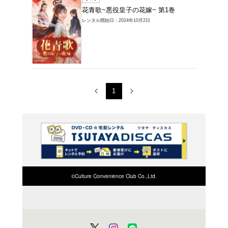
ＤＶＤ
花青歌~
レンタル開始