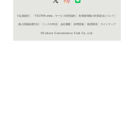
ＤＶＤ
花青歌~
レンタル開始
ＤＶＤ
花青歌~