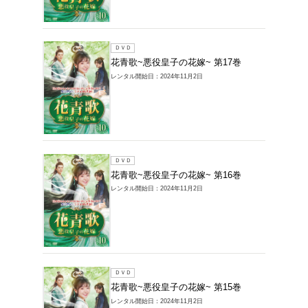
レンタルDVD >
~の商品一覧
1～18件を表示
ＤＶＤ
花青歌~
レンタル開始