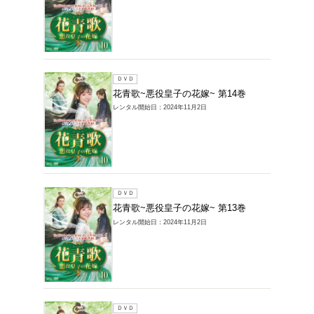
ＤＶＤ
花青歌~
レンタル開始