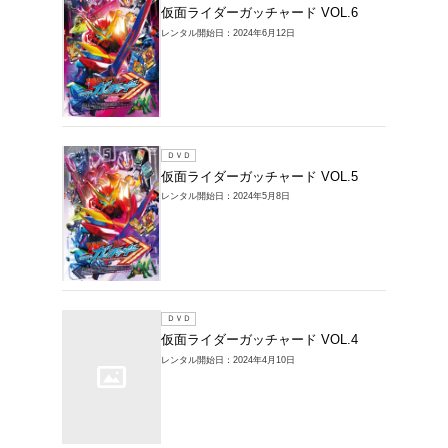
ＤＶＤ
仮面ラ
VOL.10
レンタル開始