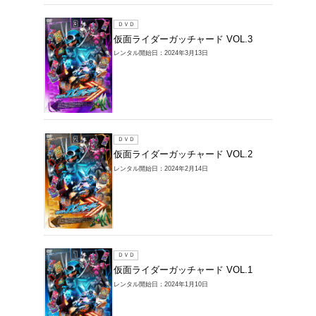
ＤＶＤ
仮面ライ
レンタル開始
ＤＶＤ
仮面ライ