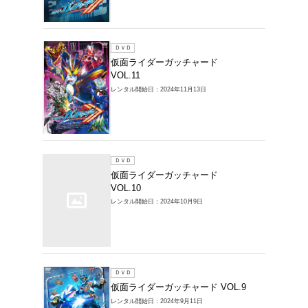
レンタルDVD >
ードの商品一覧
1～12件を表示
ＤＶＤ
仮面ラ
VOL.1