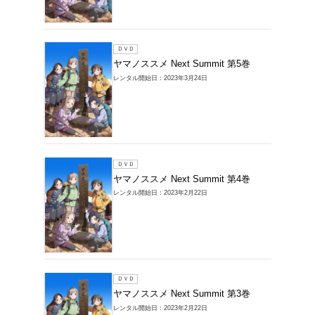
レンタルDVD > 
Summitの商品一
1～6件を表示
ＤＶＤ
ヤマノスス
レンタル開始