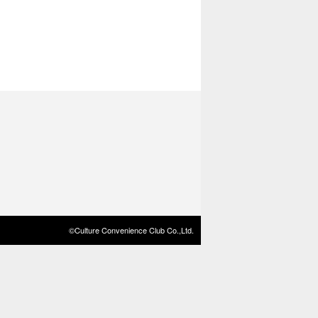
©Culture Convenience Club Co.,Ltd.