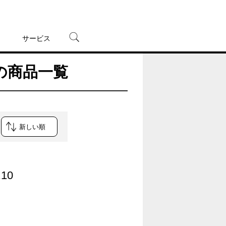
サービス
~の商品一覧
宅配レンタル
オンラインゲーム
TSUTAYAプレミアムNEXT
蔦屋書店
10