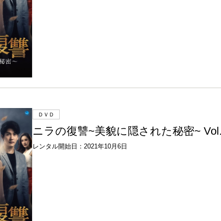
ＤＶＤ
ニラの復讐~美貌に隠された秘密~ Vol.
レンタル開始日：2021年10月6日