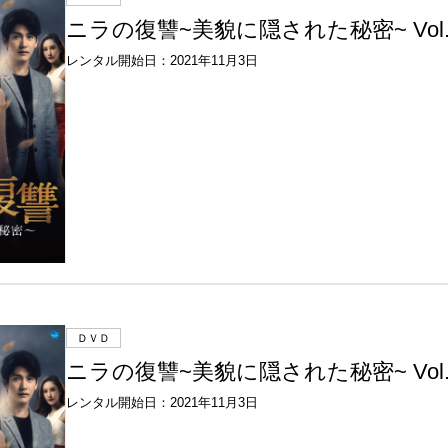
ニラの復讐~美貌に隠された秘密~ Vol.
レンタル開始日：2021年11月3日
ＤＶＤ
ニラの復讐~美貌に隠された秘密~ Vol.
レンタル開始日：2021年11月3日