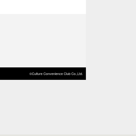
©Culture Convenience Club Co.,Ltd.