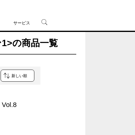
サービス
ン1>の商品一覧
宅配レンタル
オンラインゲーム
TSUTAYAプレミアムNEXT
蔦屋書店
ol.8