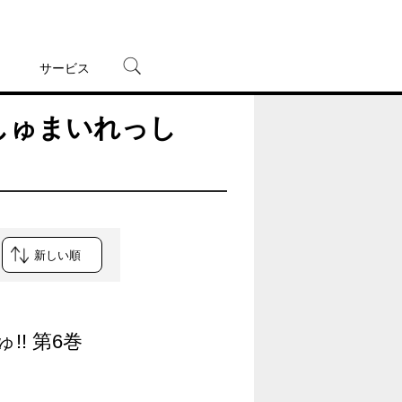
サービス
 ましゅまいれっし
宅配レンタル
オンラインゲーム
TSUTAYAプレミアムNEXT
蔦屋書店
!! 第6巻