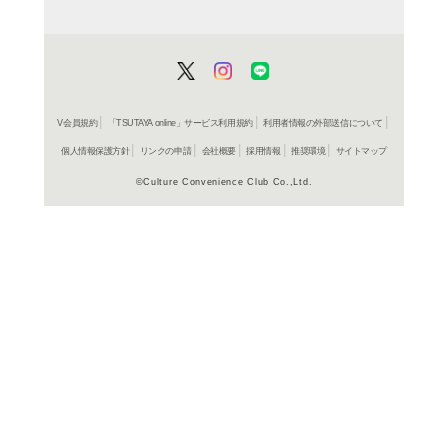
ＤＶＤ
彼女が
レンタル開始