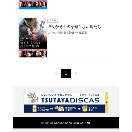
レンタルDVD >
い鳥たちの商品一
1～2件を表示
ブルーレイ
彼女が
レンタル開始