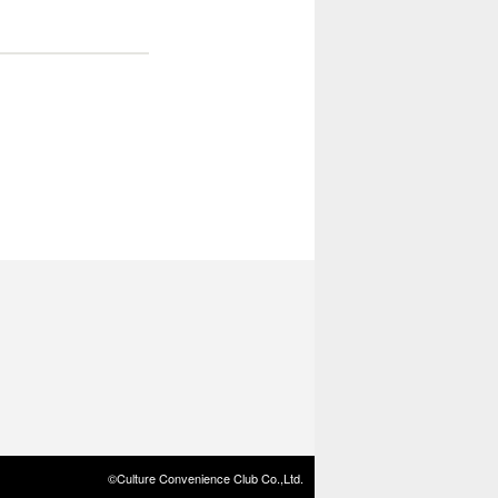
©Culture Convenience Club Co.,Ltd.