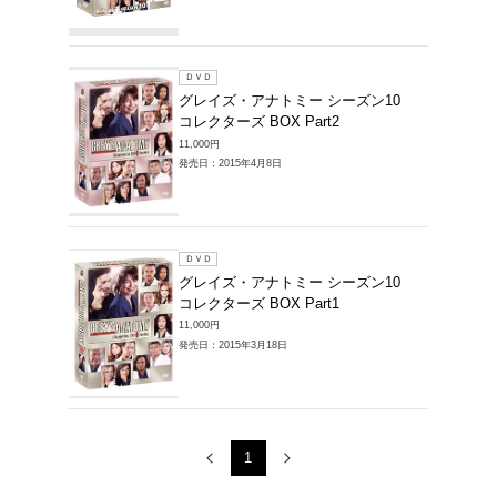
販売DVD > グ
ズン10の商品一
1～3件を表示
ＤＶＤ
グレイ
コンパ