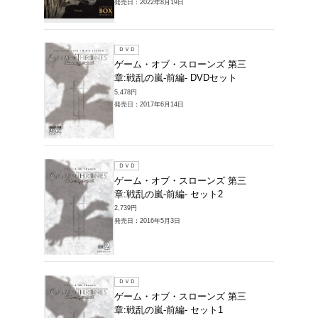
販売DVD > ゲ
第三章:戦乱の嵐-
1～7件を表示
ブルーレイ
ゲーム
章:戦乱の
(4枚組)