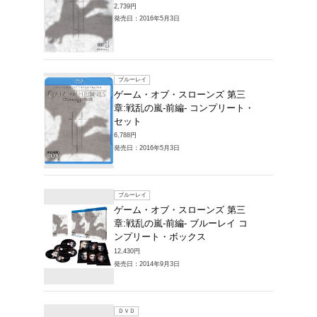
5,900円
発売日：20
ＤＶＤ
ゲーム
章:戦乱
5,478円
発売日：20