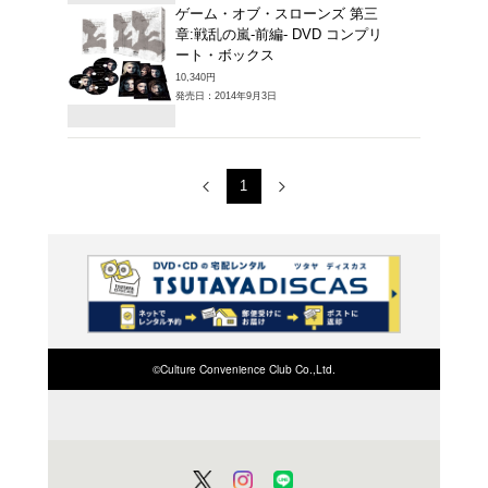
ＤＶＤ
ゲーム
章:戦乱
2,739円
発売日：20