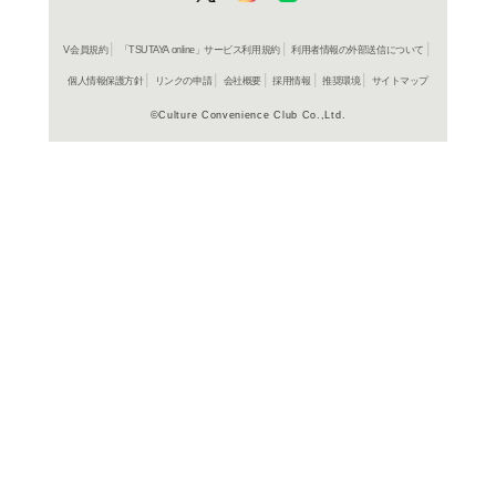
ＤＶＤ
ゲーム
章:戦乱
2,739円
発売日：20
ブルーレイ
ゲーム