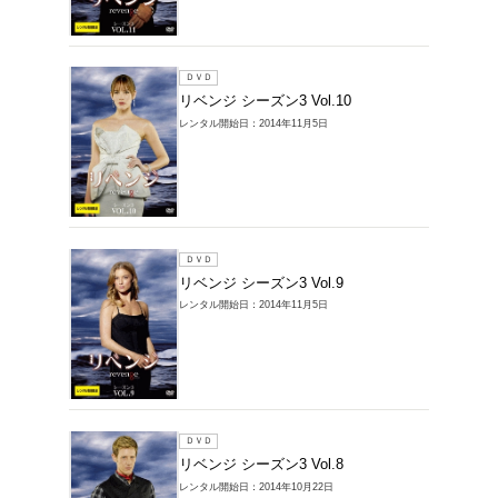
レンタルDVD >
商品一覧
1～11件を表示
ＤＶＤ
リベンジ 
レンタル開始