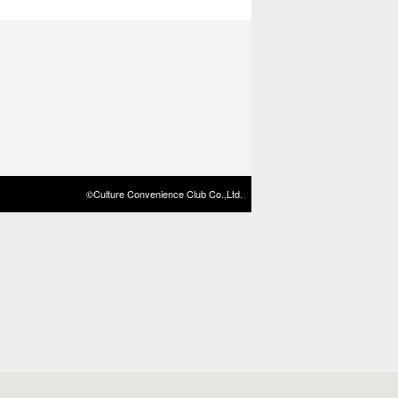
©Culture Convenience Club Co.,Ltd.