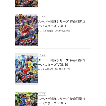
レンタルDVD >
ズの商品一覧
1～12件を表示
ＤＶＤ
スーパ
ーバスタ