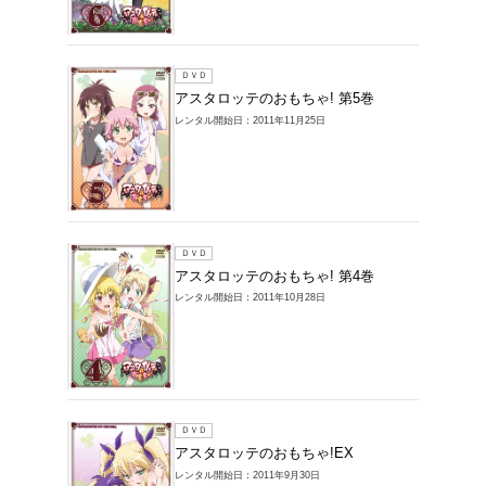
レンタルDVD >
ゃ!の商品一覧
1～7件を表示
ＤＶＤ
アスタ
レンタル開始