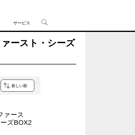
サービス
N <ファースト・シーズ
宅配レンタル
オンラインゲーム
TSUTAYAプレミアムNEXT
蔦屋書店
 <ファース
ーズBOX2