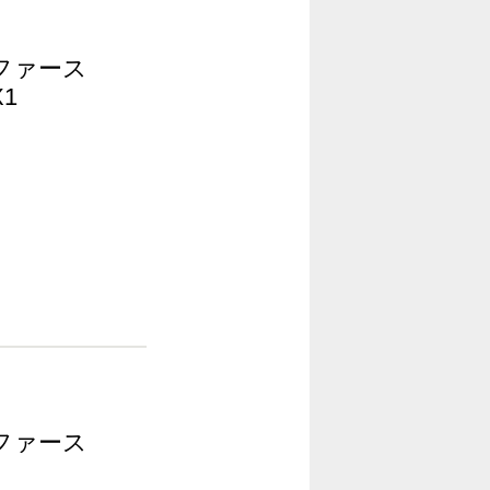
 <ファース
1
 <ファース