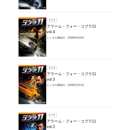
レンタルDVD >
ブラ11の商品一
1～5件を表示
ＤＶＤ
アラー
vol.5