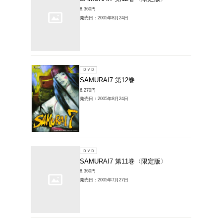
ＤＶＤ
SAMUR
シリー
3,080円
発売日：20
ＤＶＤ