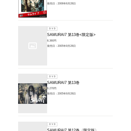
ＤＶＤ
サムライ7
シリー
3,080円
発売日：20