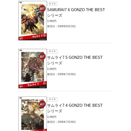
SAMUR
BEST
3,080円
発売日：20
ＤＶＤ
サムライ7
シリー