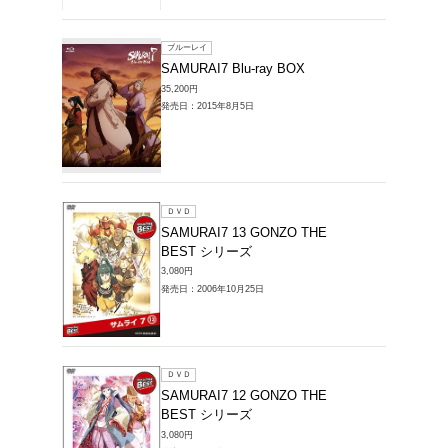
販売DVD > SAM
41件中 1～20件を表示
ブルーレイ
アニメ「
リー・B
22,000円
発売日：20