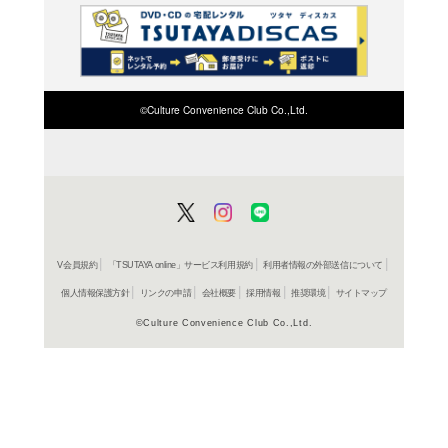
ＤＶＤ
アザーズ<
2,750円
発売日：20