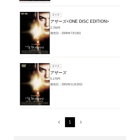
販売DVD > ア
1～3件を表示
ブルーレイ
アザー
5,280円
発売日：20