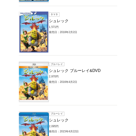
販売DVD > シ
1～16件を表示
ブルーレイ
シュレ
2,074円
発売日：20