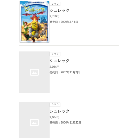
シュレ
2,095円
発売日：20
ＤＶＤ
シュレ
1,980円