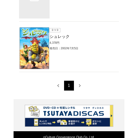
ブルーレイ
シュレ
&DVD
4,180円
発売日：20