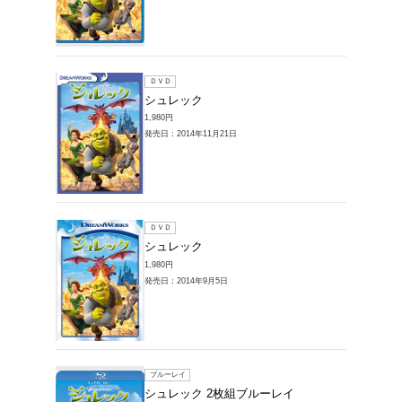
ＤＶＤ
シュレ
1,571円
発売日：20