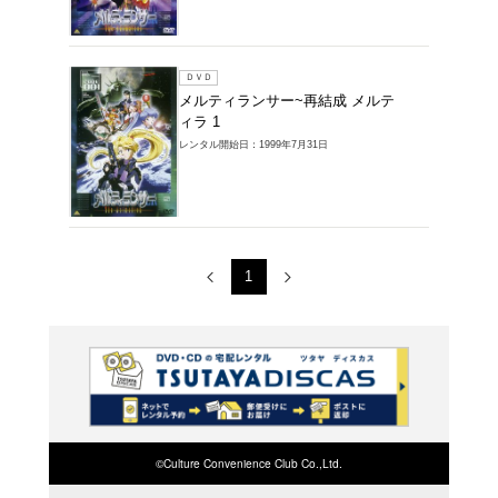
レンタルDVD > 
Animation-の
1～2件を表示
ＤＶＤ
メルテ
猟団を 