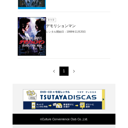
レンタルDVD >
品一覧
1～2件を表示
ブルーレイ
デモリ
レンタル開始