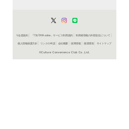
ＤＶＤ
デモリ
レンタル開始