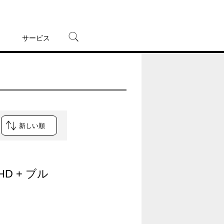
サービス
宅配レンタル
オンラインゲーム
TSUTAYAプレミアムNEXT
蔦屋書店
D + ブル