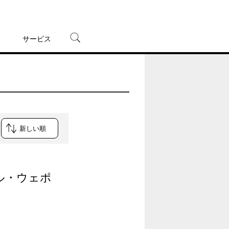
サービス
宅配レンタル
オンラインゲーム
TSUTAYAプレミアムNEXT
蔦屋書店
ル・ウェポ