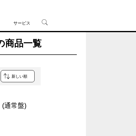
サービス
」の商品一覧
宅配レンタル
オンラインゲーム
TSUTAYAプレミアムNEXT
蔦屋書店
(通常盤)