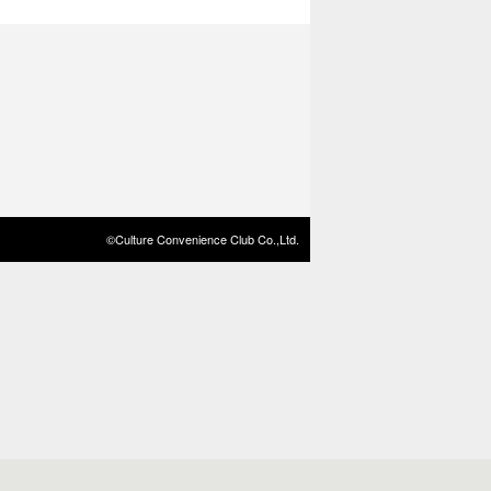
©Culture Convenience Club Co.,Ltd.