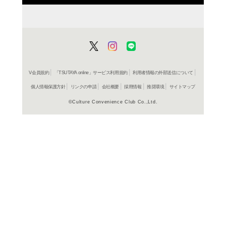
CD
ア
HEAVY
リー・“
2,420円
発売日：20
CD
ア