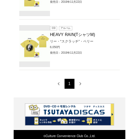
CD
ア
HEAVY
リー・“
6,050円
発売日：20