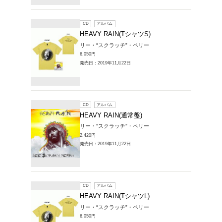
販売CD > HEAV
1～5件を表示
CD
ア
HEAVY
リー・“
6,050円
発売日：20