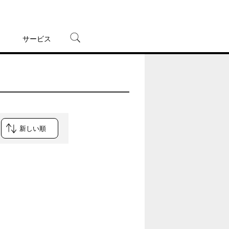
サービス
宅配レンタル
オンラインゲーム
TSUTAYAプレミアムNEXT
蔦屋書店