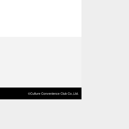
©Culture Convenience Club Co.,Ltd.