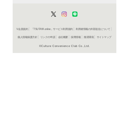
CD
ア
サウン
コールド
2,619円
発売日：20