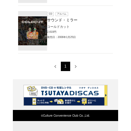
販売CD > サウ
1～2件を表示
CD
ア
Sound M
コールド
2,791円
発売日：20