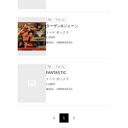
販売CD > ター
覧
1～3件を表示
CD
ア
ターザ
トーイ 