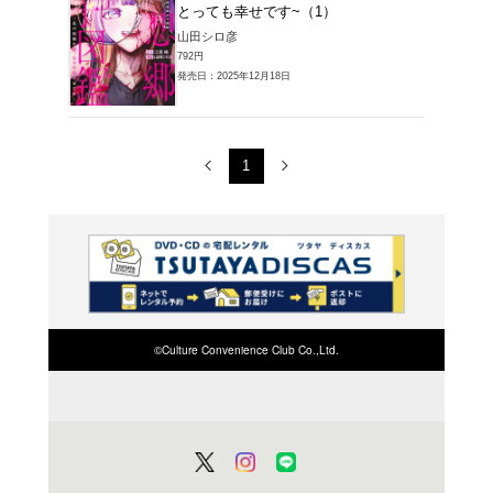
とって
山田シロ
792円
発売日：20
コミック
理想郷
とって
山田シロ
792円