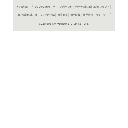
発売日：20
コミック
理想郷
とって
山田シロ
792円
発売日：20