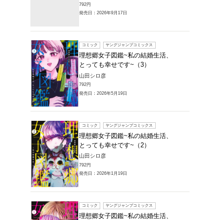
販売本・コミック 
の結婚生活、とっ
一覧
1～4件を表示
コミック
理想郷