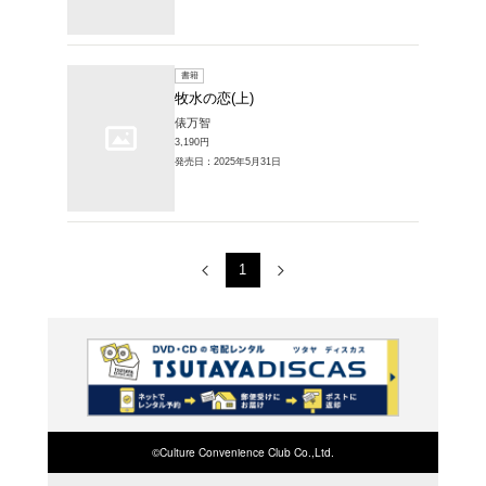
販売本・コミック
覧
1～2件を表示
書籍
牧水の恋
俵万智