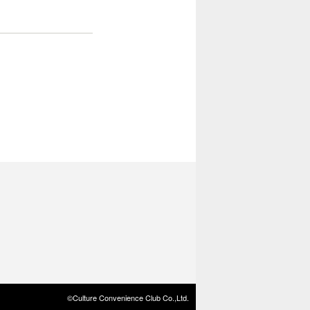
©Culture Convenience Club Co.,Ltd.