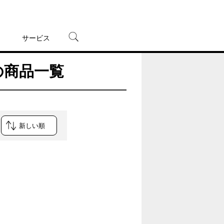
サービス
の商品一覧
宅配レンタル
オンラインゲーム
TSUTAYAプレミアムNEXT
蔦屋書店