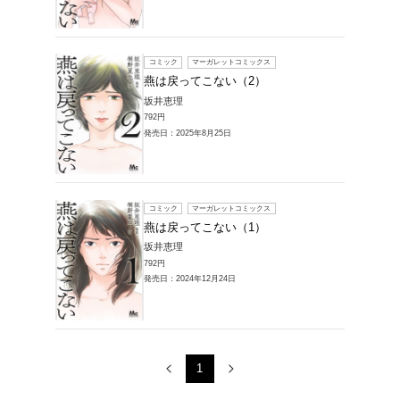
販売本・コミック
の商品一覧
1～3件を表示
コミック
燕は戻
坂井恵理