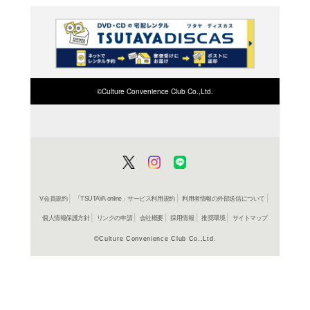
792円
発売日：20
コミック
燕は戻
坂井恵理
792円
発売日：20