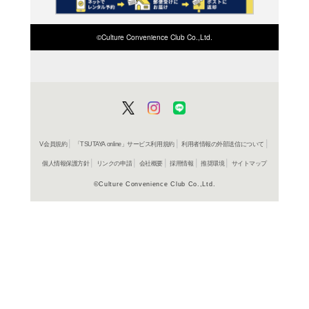
コミック
正反対
阿賀沢紅
715円
発売日：20
コミック
正反対