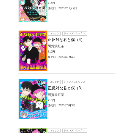
792円
発売日：20
コミック
正反対
阿賀沢紅
792円
発売日：20