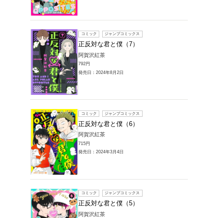
販売本・コミック
商品一覧
1～8件を表示
コミック
正反対
阿賀沢紅