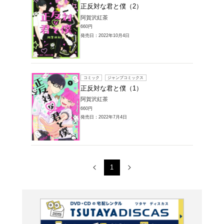
コミック
正反対
阿賀沢紅
715円
発売日：20