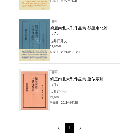
販売本・コミック
集の商品一覧
1～3件を表示
書籍
鶴屋南
江重兵