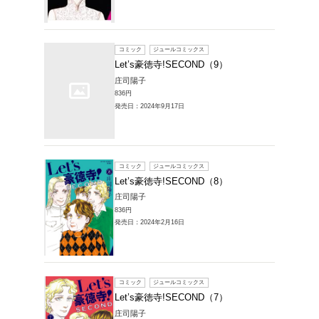
販売本・コミック >
寺!SECONDの
1～10件を表示
コミック
Let’s
庄司陽子