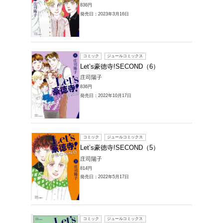
836円
発売日：20
コミック
Let’s
庄司陽子
836円
発売日：20