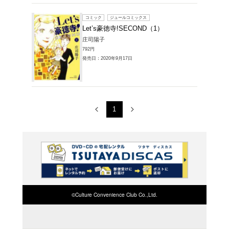
コミック
Let’s
庄司陽子
836円
発売日：20
コミック
Let’s