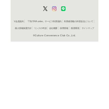
庄司陽子
836円
発売日：20
コミック
Let’s
庄司陽子
814円