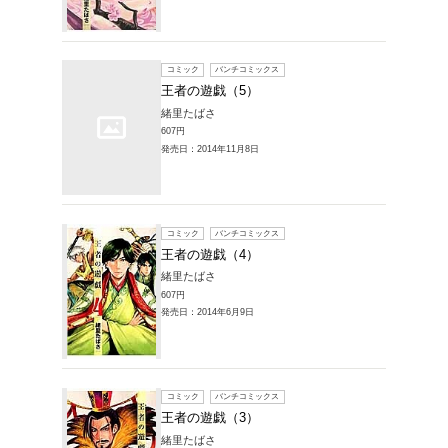
販売本・コミック
一覧
1～6件を表示
コミック
王者の
緒里たば