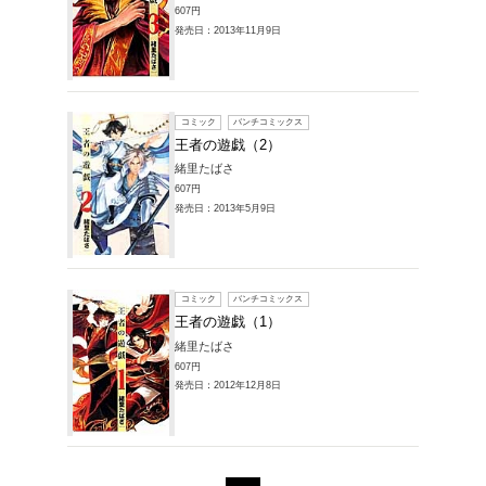
660円
発売日：20
コミック
王者の
緒里たば
607円
発売日：20