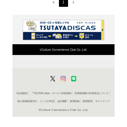
コミック
王者の
緒里たば
607円
発売日：20