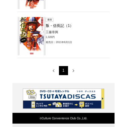
販売本・コミック
一覧
1～2件を表示
書籍
叛・信
工藤章興