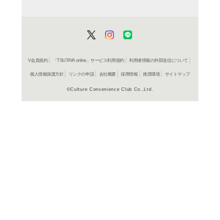
1,037円
発売日：20
書籍
叛・信
工藤章興
1,026円
発売日：20