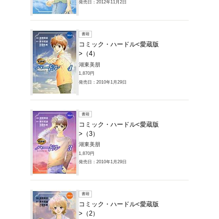
販売本・コミック
ル<愛蔵版>の商
1～4件を表示
書籍
コミッ
>（1）