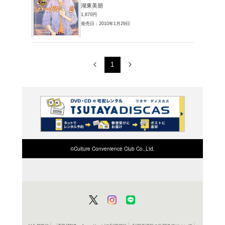
湖東美朋
1,870円
発売日：20
書籍
コミッ
>（4）
湖東美朋
1,870円
発売日：20