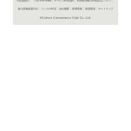
書籍
コミッ
>（3）
湖東美朋
1,870円
発売日：20