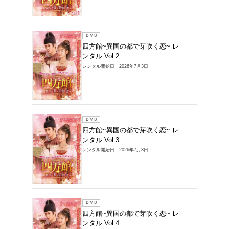
レンタルDVD >
く恋~の商品一覧
1～19件を表示
ＤＶＤ
四方館
ンタル V