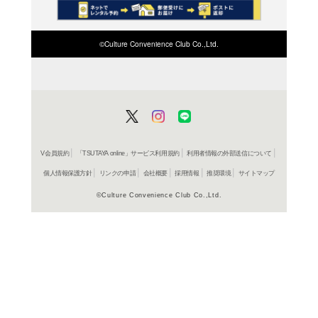
ＤＶＤ
四方館
ンタル V
レンタル開始
ＤＶＤ
四方館