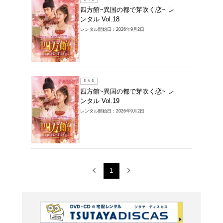
ＤＶＤ
四方館
ンタル V
レンタル開始