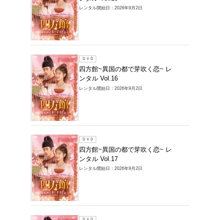
ＤＶＤ
四方館
ンタル V
レンタル開始