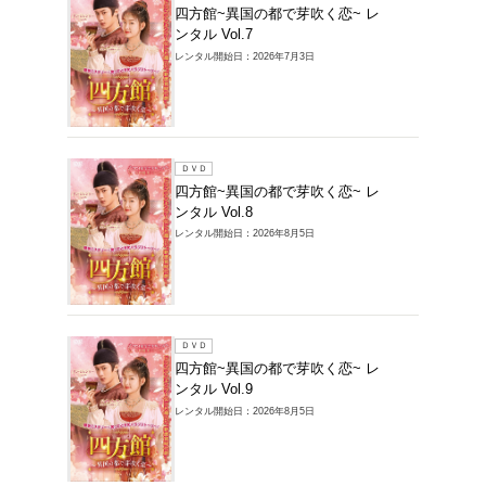
ＤＶＤ
四方館
ンタル V
レンタル開始