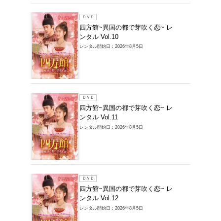
ＤＶＤ
四方館
ンタル V
レンタル開始
ＤＶＤ
四方館