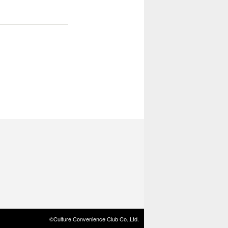
©Culture Convenience Club Co.,Ltd.