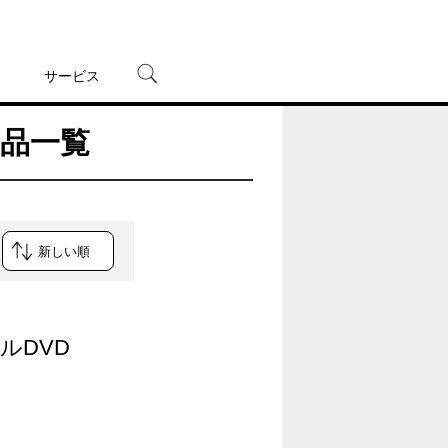
サービス
商品一覧
宅配レンタル
オンラインゲーム
TSUTAYAプレミアムNEXT
蔦屋書店
タルDVD