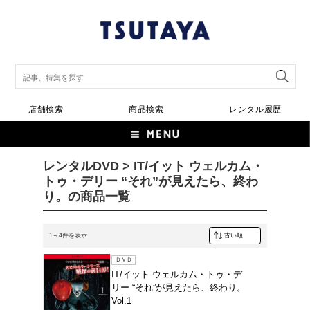
店舗検索
商