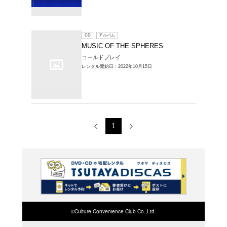
レンタルCD > 
ザ・スフィアーズ
1～2件を表示
CD
ア
ミュー
アーズ