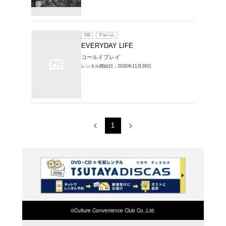
レンタルCD > 
品一覧
1～2件を表示
CD
ア
エヴリ
コールド