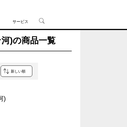
サービス
ン河)の商品一覧
宅配レンタル
オンラインゲーム
TSUTAYAプレミアムNEXT
蔦屋書店
)