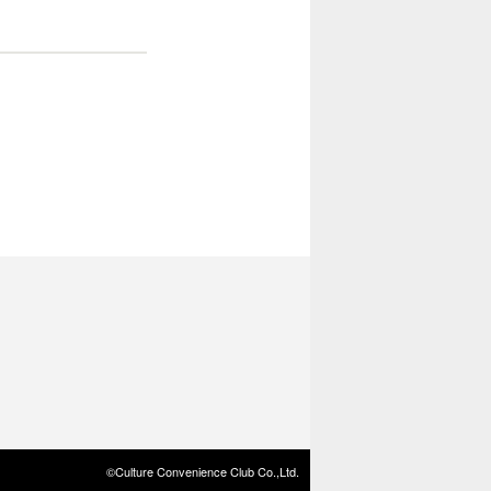
©Culture Convenience Club Co.,Ltd.